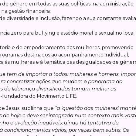
 de género em todas as suas políticas, na administração
na gestão financeira;
e diversidade e inclusão, fazendo a sua constante avali
ncia zero para bullying e assédio moral e sexual no local
entoria e de empoderamento das mulheres, promovendo
e programas destinados ao acompanhamento individual;
ca às mulheres e à temática das desigualdades de géner
ue tem de importar a todos: mulheres e homens. Impor
ara concretizar ações que mudem o panorama da
 de liderança diversificadas tornam melhor as
 co-fundadora do Movimento LIFE.
de Jesus, sublinha que
“a ‘questão das mulheres’ man
as de hoje e deve ser integrada num contexto mais vast
ho e evolução inegáveis, ainda há tentativa de
 condicionamentos vários, por vezes bem subtis. Os