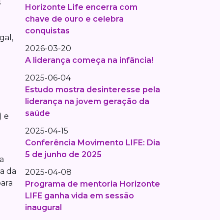
s
Horizonte Life encerra com
chave de ouro e celebra
conquistas
gal,
2026-03-20
A liderança começa na infância!
2025-06-04
Estudo mostra desinteresse pela
liderança na jovem geração da
saúde
) e
2025-04-15
Conferência Movimento LIFE: Dia
5 de junho de 2025
a
a da
2025-04-08
para
Programa de mentoria Horizonte
LIFE ganha vida em sessão
inaugural