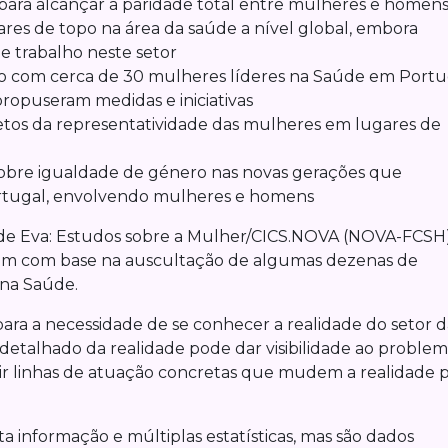
 para alcançar a paridade total entre mulheres e homen
es de topo na área da saúde a nível global, embora
e trabalho neste setor
 com cerca de 30 mulheres líderes na Saúde em Portu
ropuseram medidas e iniciativas
etos da representatividade das mulheres em lugares de
sobre igualdade de género nas novas gerações que
rtugal, envolvendo mulheres e homens
s de Eva: Estudos sobre a Mulher/CICS.NOVA (NOVA-FCSH
bém com base na auscultação de algumas dezenas de
 na Saúde.
ara a necessidade de se conhecer a realidade do setor d
etalhado da realidade pode dar visibilidade ao problem
ir linhas de atuação concretas que mudem a realidade 
a informação e múltiplas estatísticas, mas são dados