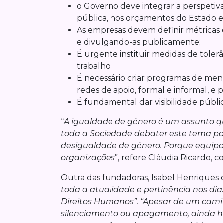
o Governo deve integrar a perspetiva
pública, nos orçamentos do Estado e 
As empresas devem definir métricas d
e divulgando-as publicamente;
É urgente instituir medidas de tolerâ
trabalho;
É necessário criar programas de m
redes de apoio, formal e informal, 
É fundamental dar visibilidade públi
“
A igualdade de género é um assunto q
toda a Sociedade debater este tema p
desigualdade de género. Porque equipas
organizações
”, refere Cláudia Ricardo,
Outra das fundadoras, Isabel Henriques 
toda a atualidade e pertinência nos di
Direitos Humanos”. “Apesar de um camin
silenciamento ou apagamento, ainda há