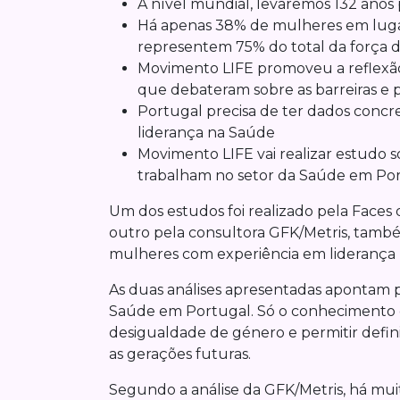
A nível mundial, levaremos 132 anos
Há apenas 38% de mulheres em lugar
representem 75% do total da força d
Movimento LIFE promoveu a reflexão
que debateram sobre as barreiras e p
Portugal precisa de ter dados concr
liderança na Saúde
Movimento LIFE vai realizar estudo 
trabalham no setor da Saúde em Po
Um dos estudos foi realizado pela Face
outro pela consultora GFK/Metris, tam
mulheres com experiência em liderança
As duas análises apresentadas apontam p
Saúde em Portugal. Só o conhecimento d
desigualdade de género e permitir defin
as gerações futuras.
Segundo a análise da GFK/Metris, há muit