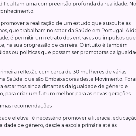
 dificultam uma compreensão profunda da realidade. N
conhecimento.
a promover a realização de um estudo que ausculte as
, que trabalham no setor da Saúde em Portugal. A idei
ade, é permitir um retrato dos entraves ou impulsos que
, na sua progressão de carreira. O intuito é também
idas ou políticas que possam ser promotoras da iguald
eira reflexão com cerca de 30 mulheres de várias
 na Saúde, que são Embaixadoras deste Movimento. For
para estarmos ainda distantes da igualdade de género e
o, para criar um futuro melhor para as novas gerações.
lgumas recomendações:
de efetiva: é necessário promover a literacia, educaçã
ldade de género, desde a escola primária até às