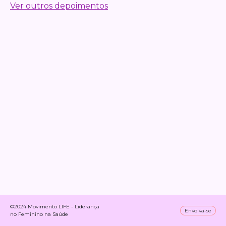
Ver outros depoimentos
©2024 Movimento LIFE - Liderança
Envolva-se
no Feminino na Saúde